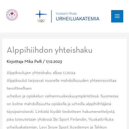
Siirry
sisältöön
MAI
MEN
Alppihiihdon yhteishaku
Kirjoittaja
Mika Pelli
/
17.12.2023
Alppikoulujen yhteishaku alkaa 1.1.2024
Alppikoulut tarjoavat nuorelle mahdollisuuden yhteensovittaa
tavoitteellisen
urheilun ja opiskelun valmennuskeskusympäristössä. Suomessa
on kolme mahdollisuutta opiskella ja urheilla alppihiihtäjänä
täysipainoisesti. Linkistä löydät tiedotteen hakumenettelystä,
joka toteutetaan yhdessä Ski Sport Finlandin, Vuokatti-Ruka
urheiluakatemian, Levi Snow Sport Acedemyn ja Tahkon