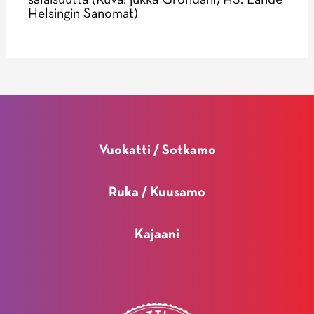
salaisuutta (Kuva: jukka Gröndahl/HS. Lähde
Helsingin Sanomat)
Vuokatti / Sotkamo
Ruka / Kuusamo
Kajaani