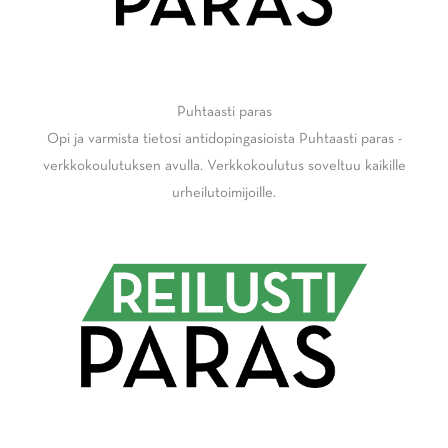
Puhtaasti paras
Opi ja varmista tietosi antidopingasioista Puhtaasti paras -
verkkokoulutuksen avulla. Verkkokoulutus soveltuu kaikille
urheilutoimijoille.