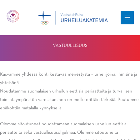
Siirry
sisältöön
MAI
MEN
VASTUULLISUUS
Kasvamme yhdessä kohti kestävää menestystä – urheilijoina, ihmisinä ja
yhteisönä
Noudatamme suomalaisen urheilun eettisiä periaatteita ja turvallisen
toimintaympäristön varmistaminen on meille erittäin tärkeää. Puutumme
epäkohtiin matalalla kynnyksellä.
Olemme sitoutuneet noudattamaan suomalaisen urheilun eettisiä
periaatteita sekä vastuullisuusohjelmaa. Olemme sitoutuneita