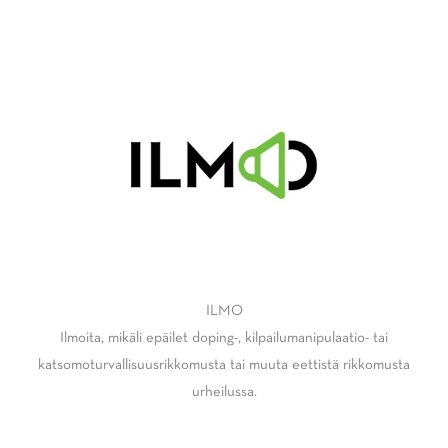
ILMO
Ilmoita, mikäli epäilet doping-, kilpailumanipulaatio- tai
katsomoturvallisuusrikkomusta tai muuta eettistä rikkomusta
urheilussa.