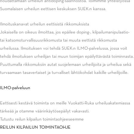
noudattamaan urheilun antidoping-säännöstöä. Toimimme yhteistyössä
Suomalaisen urheilun eettisen keskuksen SUEK:n kanssa.
Ilmoituskanavat urheilun eettisistä rikkomuksista
Jokaisella on oikeus ilmoittaa, jos epäilee doping-, kilpailumanipulaatio-
tai katsomoturvallisuusrikkomusta tai muuta eettistä rikkomusta
urheilussa. Ilmoituksen voi tehdä SUEK:n ILMO-palvelussa, jossa voit
tehdä ilmoituksen urheilijan tai muun toimijan epäilyttävästä toiminnasta.
Puuttumalla rikkomuksiin autat suojelemaan urheilijoita ja urheilua sekä
turvaamaan tasavertaiset ja turvalliset lähtökohdat kaikille urheilijoille.
ILMO-palveluun
Eettisesti kestävä toiminta on meille Vuokatti-Ruka urheiluakatemiassa
tärkeää ja otamme väärinkäytösepäilyt vakavasti.
Tutustu reilun kilpailun toimintaohjeeseemme
REILUN KILPAILUN TOIMINTAOHJE