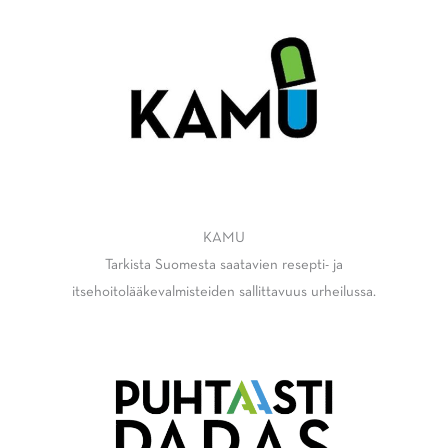
KAMU
Tarkista Suomesta saatavien resepti- ja
itsehoitolääkevalmisteiden sallittavuus urheilussa.