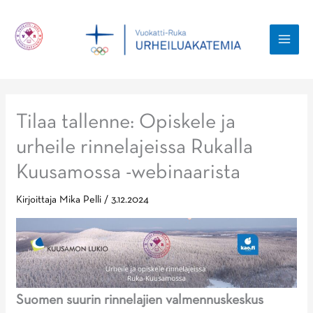
Siirry
sisältöön
MAI
MEN
Tilaa tallenne: Opiskele ja
urheile rinnelajeissa Rukalla
Kuusamossa -webinaarista
Kirjoittaja
Mika Pelli
/
3.12.2024
Suomen suurin rinnelajien valmennuskeskus