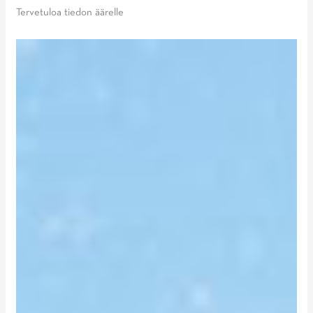
Tervetuloa tiedon äärelle