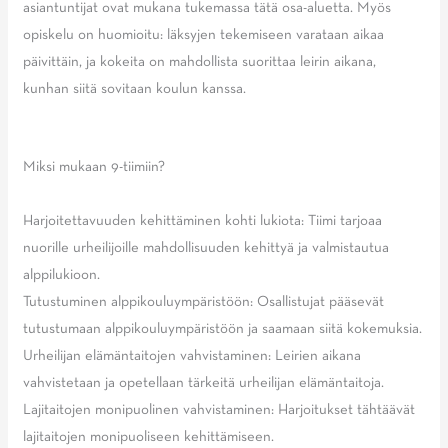
asiantuntijat ovat mukana tukemassa tätä osa-aluetta. Myös
opiskelu on huomioitu: läksyjen tekemiseen varataan aikaa
päivittäin, ja kokeita on mahdollista suorittaa leirin aikana,
kunhan siitä sovitaan koulun kanssa.
Miksi mukaan 9-tiimiin?
Harjoitettavuuden kehittäminen kohti lukiota: Tiimi tarjoaa
nuorille urheilijoille mahdollisuuden kehittyä ja valmistautua
alppilukioon.
Tutustuminen alppikouluympäristöön: Osallistujat pääsevät
tutustumaan alppikouluympäristöön ja saamaan siitä kokemuksia.
Urheilijan elämäntaitojen vahvistaminen: Leirien aikana
vahvistetaan ja opetellaan tärkeitä urheilijan elämäntaitoja.
Lajitaitojen monipuolinen vahvistaminen: Harjoitukset tähtäävät
lajitaitojen monipuoliseen kehittämiseen.