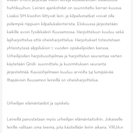
huhtikuuhun. Leirien ajankohdat on suunniteltu kerran kuussa.
Lisäksi SM-kisoihin liittyvät leiri- ja kilpailumatkat voivat olla
pidempiä riippuen kilpailukalenterista. Elokuussa järjestetään
kaikille avoin fysiikkaleiri Kuusamossa. Harjoitteluun kuuluu sekä
lajiharjoittelua että oheisharjoittelua. Harjoitukset toteutetaan
yhteistyössä alppilukion 1. vuoden opiskelijoiden kanssa.
Urheilijoiden harjoitusohjelmaa ja harjoittelun seurantaa varten
käytetään Qridi- suunnittelu ja kuormituksen seuranta
järjestelmää. Kausiohjelmaan kuuluu arviolta 54 lumipäivää.
Iltapäivisin Kuusamon leireillä on oheisharjoittelua.
Urheilijan elämäntaidot ja opiskelu
Leireillä panostetaan myös urheilijan elämäntaitoihin. Jokaiselle
leirille valitaan oma teema, jota käsitellään leirin aikana. VRUA:n