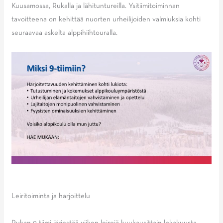
Kuusamossa, Rukalla ja lähituntureilla. Ysitiimitoiminnan
tavoitteena on kehittää nuorten urheilijoiden valmiuksia kohti
seuraavaa askelta alppihiihtouralla.
Leiritoiminta ja harjoittelu
Rukan 9-tiimi järjestää viikon leirejä kuukausittain lokakuusta