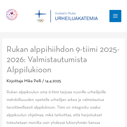
Siirry
sisältöön
MAI
MEN
Rukan alppihiihdon 9-tiimi 2025-
2026: Valmistautumista
Alppilukioon
Kirjoittaja
Mika Pelli
/
14.4.2025
Rukan alppikoulun oma 9-tiimi tarjoaa nuorille urheilijoille
mahdollisuuden opetella urheilijan arkea ja valmistautua
tavoitteellisesti alppilukioon. Tiimi on integroitu osaksi
alppikoulun ohjelmaa, mikä tarkoittaa, että harjoitukset
toteutetaan monilta osin yhdessä lukioryhmän kanssa