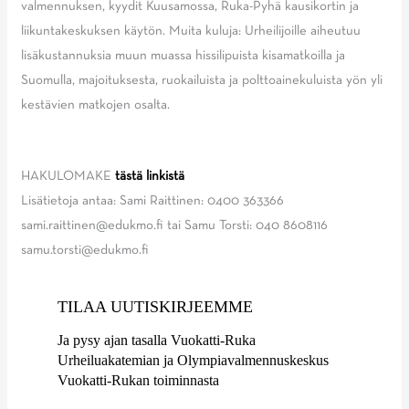
valmennuksen, kyydit Kuusamossa, Ruka-Pyhä kausikortin ja
liikuntakeskuksen käytön. Muita kuluja: Urheilijoille aiheutuu
lisäkustannuksia muun muassa hissilipuista kisamatkoilla ja
Suomulla, majoituksesta, ruokailuista ja polttoainekuluista yön yli
kestävien matkojen osalta.
HAKULOMAKE
tästä linkistä
Lisätietoja antaa: Sami Raittinen: 0400 363366
sami.raittinen@edukmo.fi tai Samu Torsti: 040 8608116
samu.torsti@edukmo.fi
TILAA UUTISKIRJEEMME
Ja pysy ajan tasalla Vuokatti-Ruka
Urheiluakatemian ja Olympiavalmennuskeskus
Vuokatti-Rukan toiminnasta