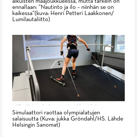
aikuisten maajoukkueessa, mutta tärkein on
ennallaan: ”Nautinto ja ilo – niinhän se on
kaikessa”(kuva: Henri Petteri Laakkonen/
Lumilautaliitto)
Simulaattori raottaa olympialatujen
salaisuutta (Kuva: jukka Gröndahl/HS. Lähde
Helsingin Sanomat)