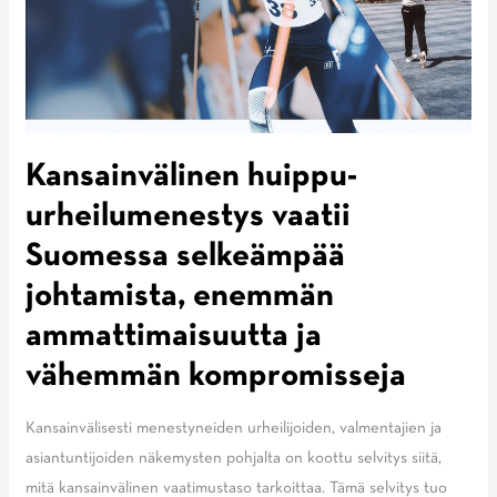
Kansainvälinen huippu-
urheilumenestys vaatii
Suomessa selkeämpää
johtamista, enemmän
ammattimaisuutta ja
vähemmän kompromisseja
Kansainvälisesti menestyneiden urheilijoiden, valmentajien ja
asiantuntijoiden näkemysten pohjalta on koottu selvitys siitä,
mitä kansainvälinen vaatimustaso tarkoittaa. Tämä selvitys tuo