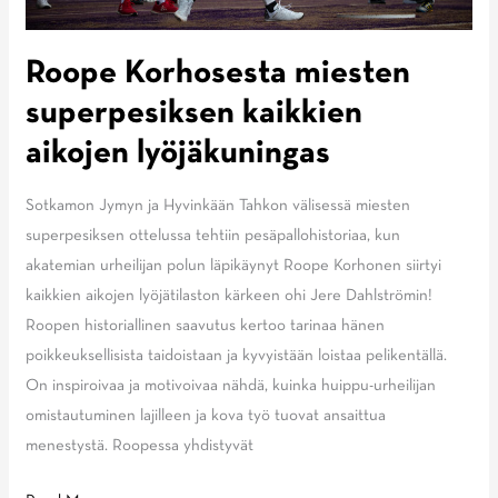
Roope Korhosesta miesten
superpesiksen kaikkien
aikojen lyöjäkuningas
Sotkamon Jymyn ja Hyvinkään Tahkon välisessä miesten
superpesiksen ottelussa tehtiin pesäpallohistoriaa, kun
akatemian urheilijan polun läpikäynyt Roope Korhonen siirtyi
kaikkien aikojen lyöjätilaston kärkeen ohi Jere Dahlströmin!
Roopen historiallinen saavutus kertoo tarinaa hänen
poikkeuksellisista taidoistaan ja kyvyistään loistaa pelikentällä.
On inspiroivaa ja motivoivaa nähdä, kuinka huippu-urheilijan
omistautuminen lajilleen ja kova työ tuovat ansaittua
menestystä. Roopessa yhdistyvät