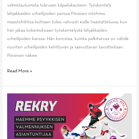
valmistautumista tulevaan kilpailukauteen. Työskentely
lahjakkaiden urheilijoiden parissa Piiraisen intohimo
maastohiihtoa kohtaan tulee vahvasti esille haastattelussa, kun
hän jakaa kokemuksiaan työskentelystä lahjakkaiden
urheilijoiden kanssa. Hän korostaa, kuinka palkitsevaa on nähdä
nuorten urheilijoiden kehittyvän ja saavuttavan tavoitteitaan.
Piirainen näkee
Jussi
Read More »
Piirainen
avaa:
Näin
B-
ja
U23-
maajoukkueet
valmistautuvat