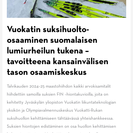
Vuokatin suksihuolto-
osaaminen suomalaisen
lumiurheilun tukena –
tavoitteena kansainvälisen
tason osaamiskeskus
Talvikauden 2024–25 maastohiihdon kaikki arvokisamitalit
hiihdettiin samoilla suksien FIN –hiontakuvioilla, joita on
kehitetty Jyväskylän yliopiston Vuokatin liikuntateknologian
yksikön ja Olympiavalmennuskeskus Vuokatti-Rukan
suksihuollon kehittämiseen tähtäävässä yhteishankkeessa.
Suksien hiontojen edistäminen on osa huollon kehittämisen