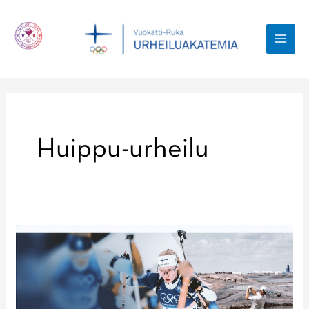
Siirry
sisältöön
MAI
MEN
Huippu-urheilu