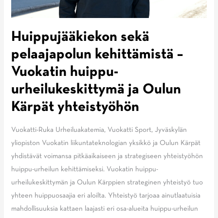
Huippujääkiekon sekä
pelaajapolun kehittämistä –
Vuokatin huippu-
urheilukeskittymä ja Oulun
Kärpät yhteistyöhön
Vuokatti-Ruka Urheiluakatemia, Vuokatti Sport, Jyväskylän
yliopiston Vuokatin liikuntateknologian yksikkö ja Oulun Kärpät
yhdistävät voimansa pitkäaikaiseen ja strategiseen yhteistyöhön
huippu-urheilun kehittämiseksi. Vuokatin huippu-
urheilukeskittymän ja Oulun Kärppien strateginen yhteistyö tuo
yhteen huippuosaajia eri aloilta. Yhteistyö tarjoaa ainutlaatuisia
mahdollisuuksia kattaen laajasti eri osa-alueita huippu-urheilun