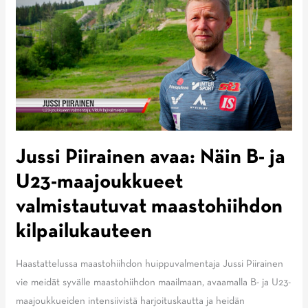
Jussi Piirainen avaa: Näin B- ja
U23-maajoukkueet
valmistautuvat maastohiihdon
kilpailukauteen
Haastattelussa maastohiihdon huippuvalmentaja Jussi Piirainen
vie meidät syvälle maastohiihdon maailmaan, avaamalla B- ja U23-
maajoukkueiden intensiivistä harjoituskautta ja heidän