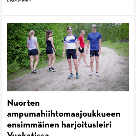
Roope
Read More »
Korhosesta
miesten
superpesiksen
kaikkien
aikojen
lyöjäkuningas
Nuorten
ampumahiihtomaajoukkueen
ensimmäinen harjoitusleiri