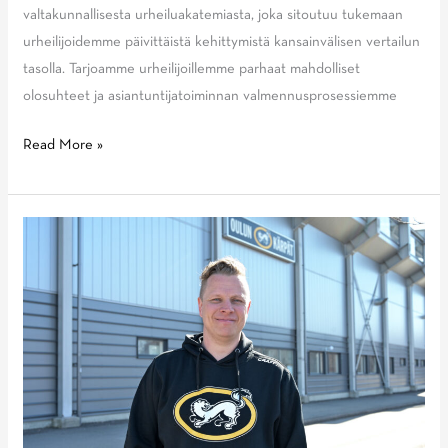
valtakunnallisesta urheiluakatemiasta, joka sitoutuu tukemaan
urheilijoidemme päivittäistä kehittymistä kansainvälisen vertailun
tasolla. Tarjoamme urheilijoillemme parhaat mahdolliset
olosuhteet ja asiantuntijatoiminnan valmennusprosessiemme
Psyykkisen
Read More »
valmennuksen
asiantuntijan
paikka
avautuu
huippu-
urheilun
eturintamassa
Vuokatissa