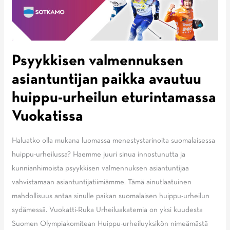
maastohiihdon
kilpailukauteen
Psyykkisen valmennuksen
asiantuntijan paikka avautuu
huippu-urheilun eturintamassa
Vuokatissa
Haluatko olla mukana luomassa menestystarinoita suomalaisessa
huippu-urheilussa? Haemme juuri sinua innostunutta ja
kunnianhimoista psyykkisen valmennuksen asiantuntijaa
vahvistamaan asiantuntijatiimiämme. Tämä ainutlaatuinen
mahdollisuus antaa sinulle paikan suomalaisen huippu-urheilun
sydämessä. Vuokatti-Ruka Urheiluakatemia on yksi kuudesta
Suomen Olympiakomitean Huippu-urheiluyksikön nimeämästä