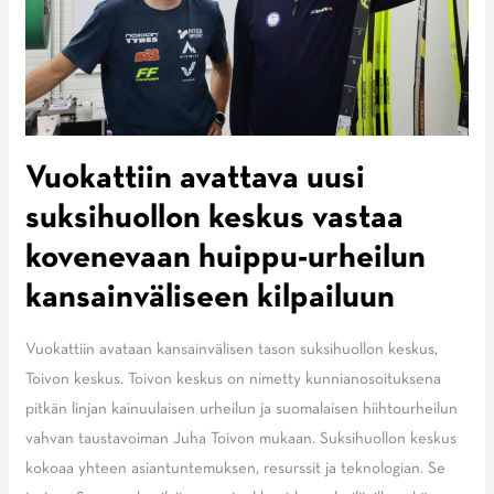
ja
vähemmän
kompromisseja
Vuokattiin avattava uusi
suksihuollon keskus vastaa
kovenevaan huippu-urheilun
kansainväliseen kilpailuun
Vuokattiin avataan kansainvälisen tason suksihuollon keskus,
Toivon keskus. Toivon keskus on nimetty kunnianosoituksena
pitkän linjan kainuulaisen urheilun ja suomalaisen hiihtourheilun
vahvan taustavoiman Juha Toivon mukaan. Suksihuollon keskus
kokoaa yhteen asiantuntemuksen, resurssit ja teknologian. Se