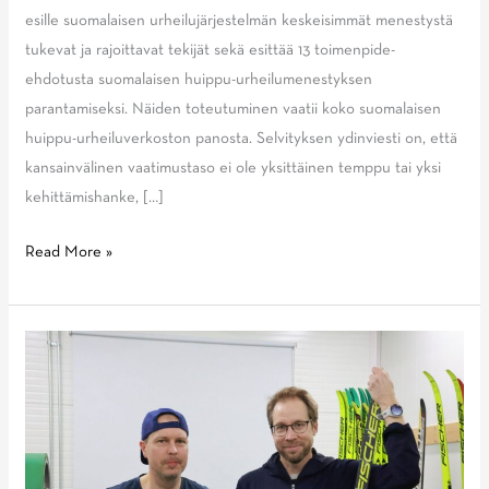
esille suomalaisen urheilujärjestelmän keskeisimmät menestystä
tukevat ja rajoittavat tekijät sekä esittää 13 toimenpide-
ehdotusta suomalaisen huippu-urheilumenestyksen
parantamiseksi. Näiden toteutuminen vaatii koko suomalaisen
huippu-urheiluverkoston panosta. Selvityksen ydinviesti on, että
kansainvälinen vaatimustaso ei ole yksittäinen temppu tai yksi
kehittämishanke, […]
Kansainvälinen
Read More »
huippu-
urheilumenestys
vaatii
Suomessa
selkeämpää
johtamista,
enemmän
ammattimaisuutta