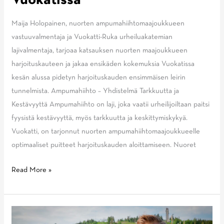
Vuokatissa
Maija Holopainen, nuorten ampumahiihtomaajoukkueen
vastuuvalmentaja ja Vuokatti-Ruka urheiluakatemian
lajivalmentaja, tarjoaa katsauksen nuorten maajoukkueen
harjoituskauteen ja jakaa ensikäden kokemuksia Vuokatissa
kesän alussa pidetyn harjoituskauden ensimmäisen leirin
tunnelmista. Ampumahiihto – Yhdistelmä Tarkkuutta ja
Kestävyyttä Ampumahiihto on laji, joka vaatii urheilijoiltaan paitsi
fyysistä kestävyyttä, myös tarkkuutta ja keskittymiskykyä.
Vuokatti, on tarjonnut nuorten ampumahiihtomaajoukkueelle
optimaaliset puitteet harjoituskauden aloittamiseen. Nuoret
Nuorten
Read More »
ampumahiihtomaajoukkueen
ensimmäinen
harjoitusleiri
Vuokatissa