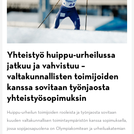
Yhteistyö huippu-urheilussa
jatkuu ja vahvistuu –
valtakunnallisten toimijoiden
kanssa sovitaan työnjaosta
yhteistyösopimuksin
Huippu-urheilun toimijoiden rooleista ja työnjaosta sovitaan
kuuden valtakunnallisen toimintaympäristön kanssa sopimuksella,
jossa sopijaosapuolena on Olympiakomitean ja urheiluakatemian