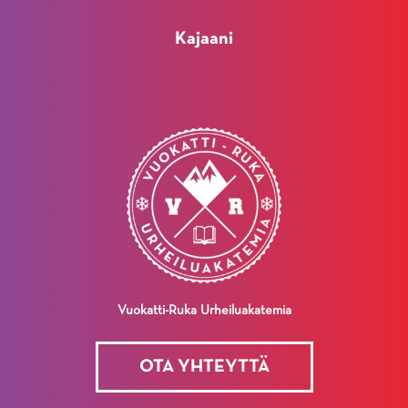
kanssa
sovitaan
Kajaani
työnjaosta
yhteistyösopimuksin
Vuokatti-Ruka Urheiluakatemia
OTA YHTEYTTÄ