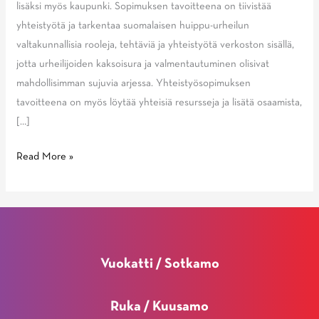
lisäksi myös kaupunki. Sopimuksen tavoitteena on tiivistää
yhteistyötä ja tarkentaa suomalaisen huippu-urheilun
valtakunnallisia rooleja, tehtäviä ja yhteistyötä verkoston sisällä,
jotta urheilijoiden kaksoisura ja valmentautuminen olisivat
mahdollisimman sujuvia arjessa. Yhteistyösopimuksen
tavoitteena on myös löytää yhteisiä resursseja ja lisätä osaamista,
[…]
Yhteistyö
Read More »
huippu-
urheilussa
jatkuu
ja
vahvistuu
Vuokatti / Sotkamo
–
valtakunnallisten
Ruka / Kuusamo
toimijoiden