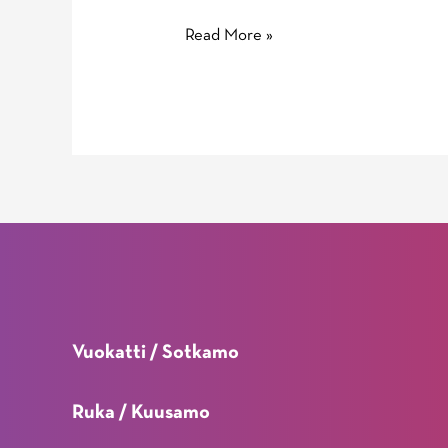
Nuorten
Read More »
ampumahiihtomaajoukkueen
ensimmäinen
harjoitusleiri
Vuokatissa
Vuokatti / Sotkamo
Ruka / Kuusamo