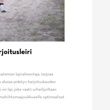
oitusleiri
temian lajivalmentaja, tarjoaa
 alussa pidetyn harjoituskauden
laji, joka vaatii urheilijoiltaan
pumahiihtomaajoukkueelle optimaaliset