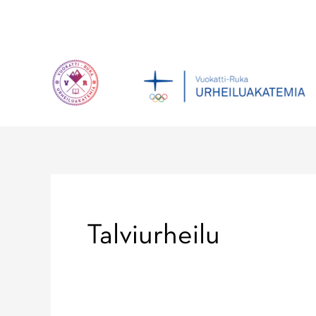
Siirry
sisältöön
Talviurheilu