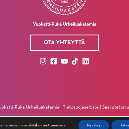
Vuokatti-Ruka Urheiluakatemia
OTA YHTEYTTÄ
okatti-Ruka Urheiluakatemia |
Tietosuojaseloste
|
Saavutettavu
ntamiseen ja analytiikan tuottamiseen.
Hyväksy
Jatk