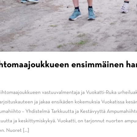
tomaajoukkueen ensimmäinen harj
htomaajoukkueen vastuuvalmentaja ja Vuokatti-Ruka urheiluaka
joituskauteen ja jakaa ensikäden kokemuksia Vuokatissa kesän
ahiihto – Yhdistelmä Tarkkuutta ja Kestävyyttä Ampumahiihto on 
rkkuutta ja keskittymiskykyä. Vuokatti, on tarjonnut nuorten am
en. Nuoret […]