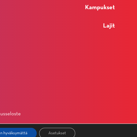
Kampukset
Lajit
usseloste
an hyväksymättä
Asetukset