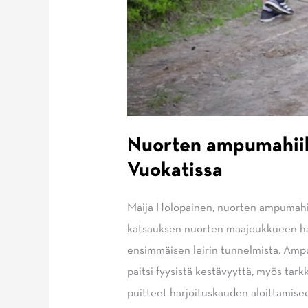
Nuorten ampumahiih
Vuokatissa
Maija Holopainen, nuorten ampumahii
katsauksen nuorten maajoukkueen har
ensimmäisen leirin tunnelmista. Ampum
paitsi fyysistä kestävyyttä, myös ta
puitteet harjoituskauden aloittamise