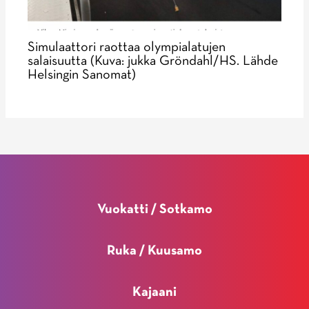
Simulaattori raottaa olympialatujen
salaisuutta (Kuva: jukka Gröndahl/HS. Lähde
Helsingin Sanomat)
Vuokatti / Sotkamo
Ruka / Kuusamo
Kajaani