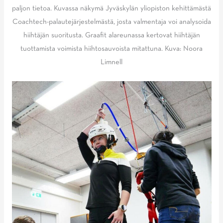
paljon tietoa. Kuvassa näkymä Jyväskylän yliopiston kehittämästä
Coachtech-palautejärjestelmästä, josta valmentaja voi analysoida
hiihtäjän suoritusta. Graafit alareunassa kertovat hiihtäjän
tuottamista voimista hiihtosauvoista mitattuna. Kuva: Noora
Limnell