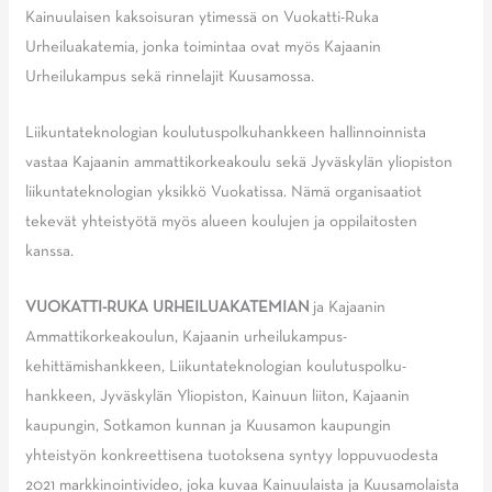
Kainuulaisen kaksoisuran ytimessä on Vuokatti-Ruka
Urheiluakatemia, jonka toimintaa ovat myös Kajaanin
Urheilukampus sekä rinnelajit Kuusamossa.
Liikuntateknologian koulutuspolkuhankkeen hallinnoinnista
vastaa Kajaanin ammattikorkeakoulu sekä Jyväskylän yliopiston
liikuntateknologian yksikkö Vuokatissa. Nämä organisaatiot
tekevät yhteistyötä myös alueen koulujen ja oppilaitosten
kanssa.
VUOKATTI-RUKA URHEILUAKATEMIAN
ja Kajaanin
Ammattikorkeakoulun, Kajaanin urheilukampus-
kehittämishankkeen, Liikuntateknologian koulutuspolku-
hankkeen, Jyväskylän Yliopiston, Kainuun liiton, Kajaanin
kaupungin, Sotkamon kunnan ja Kuusamon kaupungin
yhteistyön konkreettisena tuotoksena syntyy loppuvuodesta
2021 markkinointivideo, joka kuvaa Kainuulaista ja Kuusamolaista