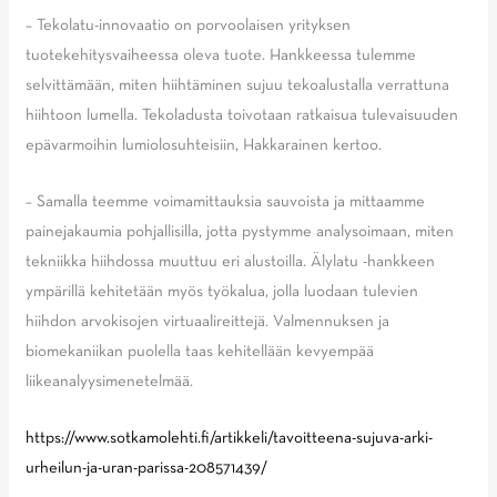
– Tekolatu-innovaatio on porvoolaisen yrityksen
tuotekehitysvaiheessa oleva tuote. Hankkeessa tulemme
selvittämään, miten hiihtäminen sujuu tekoalustalla verrattuna
hiihtoon lumella. Tekoladusta toivotaan ratkaisua tulevaisuuden
epävarmoihin lumiolosuhteisiin, Hakkarainen kertoo.
– Samalla teemme voimamittauksia sauvoista ja mittaamme
painejakaumia pohjallisilla, jotta pystymme analysoimaan, miten
tekniikka hiihdossa muuttuu eri alustoilla. Älylatu -hankkeen
ympärillä kehitetään myös työkalua, jolla luodaan tulevien
hiihdon arvokisojen virtuaalireittejä. Valmennuksen ja
biomekaniikan puolella taas kehitellään kevyempää
liikeanalyysimenetelmää.
https://www.sotkamolehti.fi/artikkeli/tavoitteena-sujuva-arki-
urheilun-ja-uran-parissa-208571439/