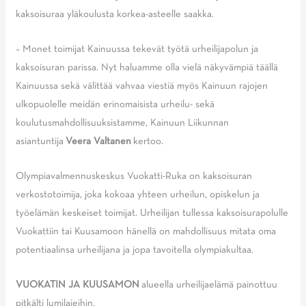
kaksoisuraa yläkoulusta korkea-asteelle saakka.
– Monet toimijat Kainuussa tekevät työtä urheilijapolun ja
kaksoisuran parissa. Nyt haluamme olla vielä näkyvämpiä täällä
Kainuussa sekä välittää vahvaa viestiä myös Kainuun rajojen
ulkopuolelle meidän erinomaisista urheilu- sekä
koulutusmahdollisuuksistamme, Kainuun Liikunnan
asiantuntija
Veera Valtanen
kertoo.
Olympiavalmennuskeskus Vuokatti-Ruka on kaksoisuran
verkostotoimija, joka kokoaa yhteen urheilun, opiskelun ja
työelämän keskeiset toimijat. Urheilijan tullessa kaksoisurapolulle
Vuokattiin tai Kuusamoon hänellä on mahdollisuus mitata oma
potentiaalinsa urheilijana ja jopa tavoitella olympiakultaa.
VUOKATIN JA KUUSAMON
alueella urheilijaelämä painottuu
pitkälti lumilajeihin.