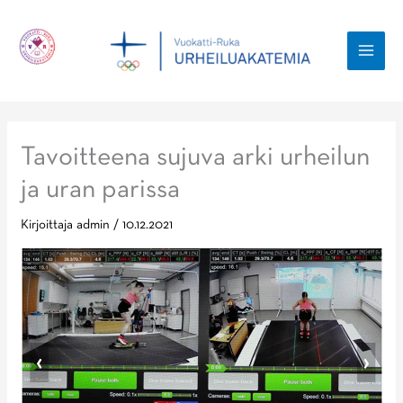
Siirry
sisältöön
MAI
MEN
Tavoitteena sujuva arki urheilun
ja uran parissa
Kirjoittaja
admin
/
10.12.2021