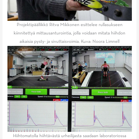
Projektipäällikkö Ritva Mikkonen esittelee rullasukseen
kiinnitettyä mittausanturointia, jolla voidaan mitata hiihdon
aikaisia pysty- ja sivuttaisvoimia. Kuva: Noora Limnell
Hiihtomatolla hiihtävästä urheilijasta saadaan laboratoriossa