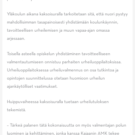
Yläkoulun aikana kaksoisuralla tarkoitetaan sitä, että nuori pystyy
mahdollisimman tasapainoisesti yhdistämään koulunkäynnin,
tavoitteellisen urheilemisen ja muun vapaa-ajan omassa
arjessaan.
Toisella asteella opiskelun yhdistäminen tavoitteelliseen
valmentautumiseen onnistuu parhaiten urheiluoppilaitoksissa.
Urheiluoppilaitoksessa urheiluvalmennus on osa tutkintoa ja
opintojen suunnittelussa otetaan huomioon urheilun
ajankäytölliset vaatimukset.
Huippuvaiheessa kaksoisuralla tuetaan urheilutuloksen
tekemistä.
– Tärkeä palanen tätä kokonaisuutta on myös valmentajan polun
luominen ja kehittäminen, jonka kanssa Kajaanin AMK tekee