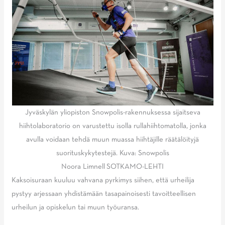
Jyväskylän yliopiston Snowpolis-rakennuksessa sijaitseva
hiihtolaboratorio on varustettu isolla rullahiihtomatolla, jonka
avulla voidaan tehdä muun muassa hiihtäjille räätälöityjä
suorituskykytestejä. Kuva: Snowpolis
Noora Limnell SOTKAMO-LEHTI
Kaksoisuraan kuuluu vahvana pyrkimys siihen, että urheilija
pystyy arjessaan yhdistämään tasapainoisesti tavoitteellisen
urheilun ja opiskelun tai muun työuransa.