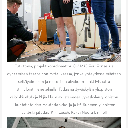
Tutkittava, projektikoordinaattori (KAMK) Essi Fonselius
dynaamisen tasapainon mittauksessa, jonka yhteydessä mitataan
selkäydintason ja motorisen aivokuoren aktiivisuutta
stimulointimenetelmillä. Tutkijana Jyväskylän yliopiston
väitöskirjatutkija Nijia Hu ja avustamassa Jyväskylän yliopiston
liikuntatieteiden maisteriopiskelija ja Itä-Suomen yliopiston
väitöskirjatutkija Kim Lesch. Kuva: Noora Limnell