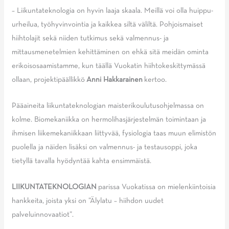
– Liikuntateknologia on hyvin laaja skaala. Meillä voi olla huippu-
urheilua, työhyvinvointia ja kaikkea siltä väliltä. Pohjoismaiset
hiihtolajit sekä niiden tutkimus sekä valmennus- ja
mittausmenetelmien kehittäminen on ehkä sitä meidän ominta
erikoisosaamistamme, kun täällä Vuokatin hiihtokeskittymässä
ollaan, projektipäällikkö
Anni Hakkarainen
kertoo.
Pääaineita liikuntateknologian maisterikoulutusohjelmassa on
kolme. Biomekaniikka on hermolihasjärjestelmän toimintaan ja
ihmisen liikemekaniikkaan liittyvää, fysiologia taas muun elimistön
puolella ja näiden lisäksi on valmennus- ja testausoppi, joka
tietyllä tavalla hyödyntää kahta ensimmäistä.
LIIKUNTATEKNOLOGIAN
parissa Vuokatissa on mielenkiintoisia
hankkeita, joista yksi on ”Älylatu – hiihdon uudet
palveluinnovaatiot”.