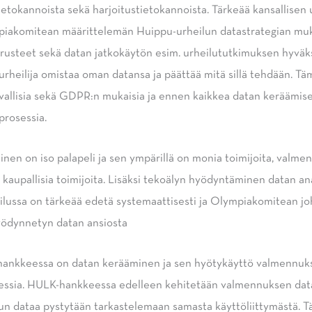
lutietokannoista sekä harjoitustietokannoista. Tärkeää kansallise
iakomitean määrittelemän Huippu-urheilun datastrategian mukai
erusteet sekä datan jatkokäytön esim. urheilututkimuksen hyväks
urheilija omistaa oman datansa ja päättää mitä sillä tehdään. Täm
urvallisia sekä GDPR:n mukaisia ja ennen kaikkea datan keräämise
prosessia.
nen on iso palapeli ja sen ympärillä on monia toimijoita, valmen
ekä kaupallisia toimijoita. Lisäksi tekoälyn hyödyntäminen datan a
eilussa on tärkeää edetä systemaattisesti ja Olympiakomitean joh
yödynnetyn datan ansiosta
nkkeessa on datan kerääminen ja sen hyötykäyttö valmennuksen
ssia. HULK-hankkeessa edelleen kehitetään valmennuksen datan
un dataa pystytään tarkastelemaan samasta käyttöliittymästä. Täll