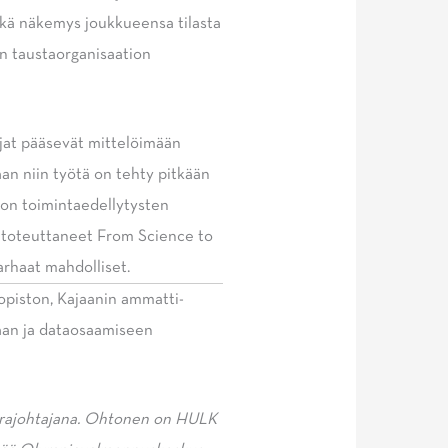
selkä näkemys joukkueensa tilasta
in taustaorganisaation
ijat pääsevät mittelöimään
n niin työtä on tehty pitkään
hon toimintaedellytysten
 toteuttaneet From Science to
arhaat mahdolliset.
opiston, Kajaanin ammatti­
aan ja dataosaamiseen
varajohtajana. Ohtonen on HULK