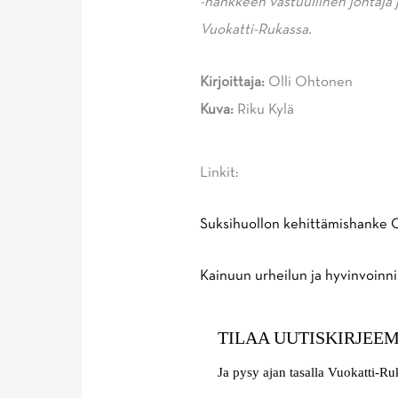
-hankkeen vastuullinen johtaja
Vuokatti-Rukassa.
Kirjoittaja:
Olli Ohtonen
Kuva:
Riku Kylä
Linkit:
Suksihuollon kehittämishanke 
Kainuun urheilun ja hyvinvoinn
TILAA UUTISKIRJEE
Ja pysy ajan tasalla Vuokatti-