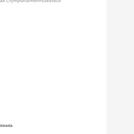
tävää Olympiavalmennuskeskus
innasta