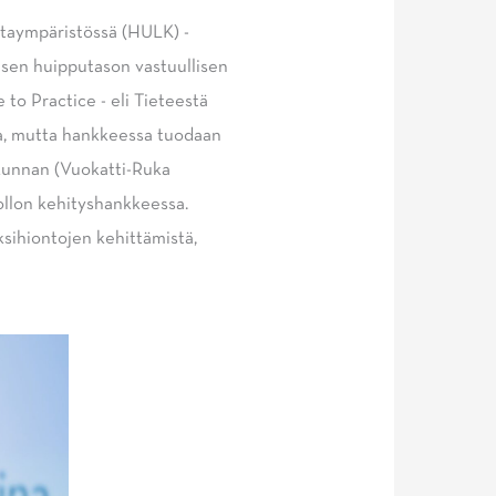
ntaympäristössä (HULK) -
isen huipputason vastuullisen
to Practice - eli Tieteestä
ona, mutta hankkeessa tuodaan
kunnan (Vuokatti-Ruka
ollon kehityshankkeessa.
ksihiontojen kehittämistä,