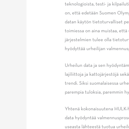
teknologioista, testi- ja kilpai
on, että edetään Suomen Olymp
datan käytön tietoturvalliset p
toimiessa on aina muistaa, että 
järjestelmien tulee olla tietot
hyödyttää urheilijan valmennus
Urheilun data ja sen hyödyntämi
lajiliittoja ja kattojärjestöjä s
trendi. Siksi suomalaisessa urh
parempia tuloksia, paremmin h
Yhtenä kokonaisuutena HULK-ha
data hyödyntää valmennusprose
useasta lähteestä tuotua urheil