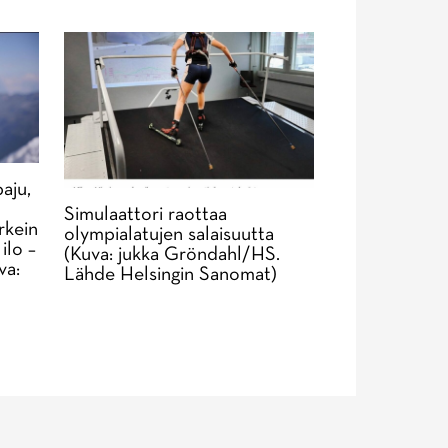
aju,
Simulaattori raottaa
rkein
olympialatujen salaisuutta
ilo –
(Kuva: jukka Gröndahl/HS.
va:
Lähde Helsingin Sanomat)