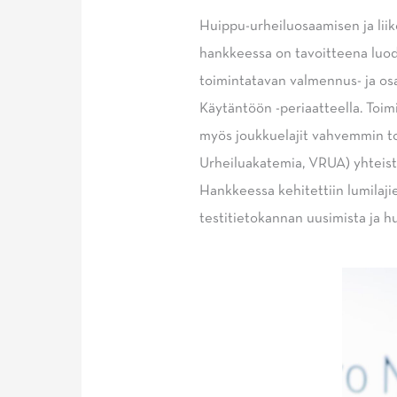
Huippu-urheiluosaamisen ja lii
hankkeessa on tavoitteena luod
toimintatavan valmennus- ja osa
Käytäntöön -periaatteella. Toim
myös joukkuelajit vahvemmin t
Urheiluakatemia, VRUA) yhteist
Hankkeessa kehitettiin lumilajie
testitietokannan uusimista ja 