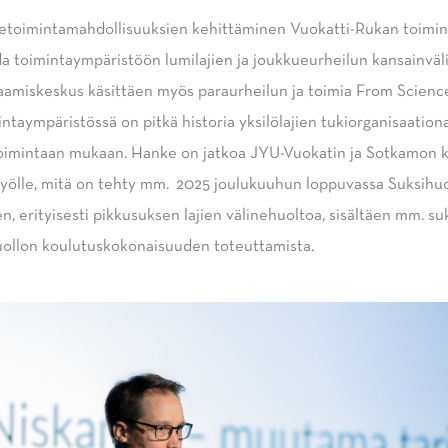
ketoimintamahdollisuuksien kehittäminen Vuokatti-Rukan toimi
a toimintaympäristöön lumilajien ja joukkueurheilun kansainväl
amiskeskus käsittäen myös paraurheilun ja toimia From Science 
intaympäristössä on pitkä historia yksilölajien tukiorganisaati
oimintaan mukaan. Hanke on jatkoa JYU-Vuokatin ja Sotkamon 
yölle, mitä on tehty mm. 2025 joulukuuhun loppuvassa Suksihu
n, erityisesti pikkusuksen lajien välinehuoltoa, sisältäen mm. su
huollon koulutuskokonaisuuden toteuttamista.