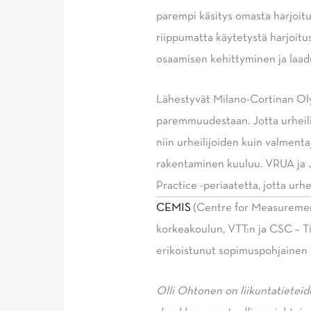
parempi käsitys omasta harjoitus
riippumatta käytetystä harjoitu
osaamisen kehittyminen ja la
Lähestyvät Milano-Cortinan Oly
paremmuudestaan. Jotta urheili
niin urheilijoiden kuin valment
rakentaminen kuuluu. VRUA ja 
Practice -periaatetta, jotta ur
CEMIS
(Centre for Measurement
korkeakoulun, VTT:n ja CSC – T
erikoistunut sopimus­pohjainen 
Olli Ohtonen on liikuntatietei