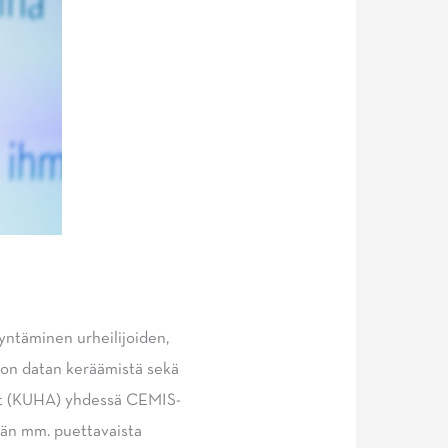
yntäminen urheilijoiden,
lon datan keräämistä sekä
mat (KUHA) yhdessä CEMIS-
än mm. puettavaista