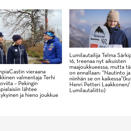
Lumilautailija Telma Särkip
16, treenaa nyt aikuisten
maajoukkueessa, mutta tä
piaCastin vieraana
on ennallaan: ”Nautinto ja 
kkinen valmentaja Terhi
niinhän se on kaikessa”(ku
oviita – Pekingin
Henri Petteri Laakkonen/
pialaisiin lähtee
Lumilautaliitto)
kykyinen ja hieno joukkue