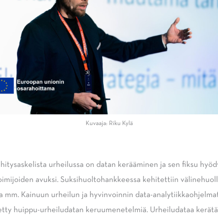
Kuvaaja: Riku Kylä
itysaskelista urheilussa on datan kerääminen ja sen fiksu hyöd
oimijoiden avuksi. Suksihuoltohankkeessa kehitettiin välinehuol
a mm. Kainuun urheilun ja hyvinvoinnin data-analytiikkaohjel
tty huippu-urheiludatan keruumenetelmiä. Urheiludataa kerätä