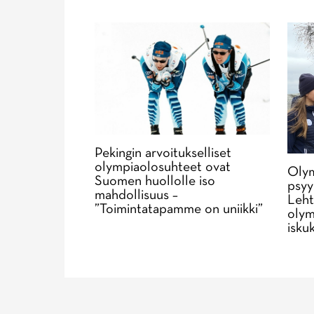
Pekingin arvoitukselliset
olympiaolosuhteet ovat
Olym
Suomen huollolle iso
psyy
mahdollisuus –
Leht
”Toimintatapamme on uniikki”
olym
isku