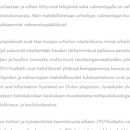
tilastaan ja siihen liittyvistä tekijöistä sekä valmentajalla on 
stietokoneesta. Näin mahdollistetaan urheilijan, valmentajan ku
adukkaammat valmennuspäätökset.
mpialaiset ovat taas huippu-urheilun näyteikkuna, missä urheil
jat pääsevät näyttämään kauden tärkeimmässä paikassa parastaa
ajien ja huollon toimesta, mutta myös taustaorganisaatioiden, jo
JYU-Vuokatti ovat kehittäneet yhdessä kumppaniensa kanssa ja
heilijoiden ja valmentajien mahdollisuudet tuloksentekoon ovat p
 and Information Systems) on Oulun yliopiston, Jyväskylän yli
ieteen tieto­tekniikan keskuksen muodostama mittaus­teknologi
tutkimus- ja koulutuskeskus.
den tohtori ja työskentelee tammikuusta alkaen JYU-Vuokatin 