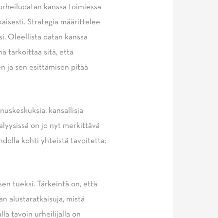
n urheiludatan kanssa toimiessa
sesti. Strategia määrittelee
i. Oleellista datan kanssa
ä tarkoittaa sitä, että
n ja sen esittämisen pitää
nuskeskuksia, kansallisia
nalyysissä on jo nyt merkittävä
dolla kohti yhteistä tavoitetta:
 tueksi. Tärkeintä on, että
 alustaratkaisuja, mistä
ä tavoin urheilijalla on