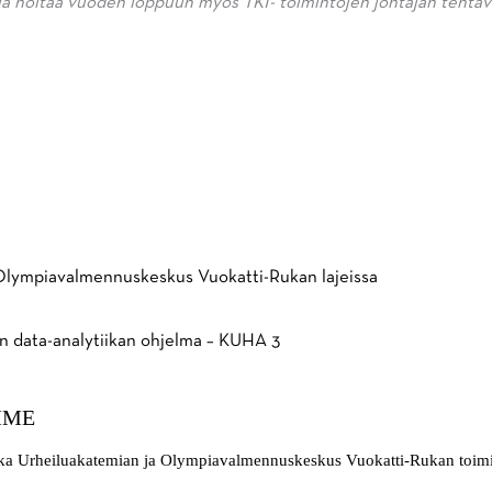
 ja hoitaa vuoden loppuun myös TKI- toimintojen johtajan teh
Olympiavalmennuskeskus Vuokatti-Rukan lajeissa
in data-analytiikan ohjelma – KUHA 3
MME
Ruka Urheiluakatemian ja Olympiavalmennuskeskus Vuokatti-Rukan toim