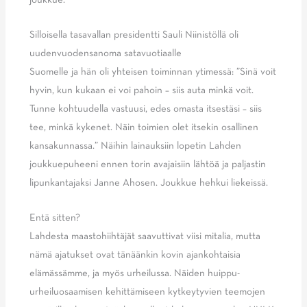
Silloisella tasavallan presidentti Sauli Niinistöllä oli
uudenvuodensanoma satavuotiaalle
Suomelle ja hän oli yhteisen toiminnan ytimessä: ”Sinä voit
hyvin, kun kukaan ei voi pahoin – siis auta minkä voit.
Tunne kohtuudella vastuusi, edes omasta itsestäsi – siis
tee, minkä kykenet. Näin toimien olet itsekin osallinen
kansakunnassa.” Näihin lainauksiin lopetin Lahden
joukkuepuheeni ennen torin avajaisiin lähtöä ja paljastin
lipunkantajaksi Janne Ahosen. Joukkue hehkui liekeissä.
Entä sitten?
Lahdesta maastohiihtäjät saavuttivat viisi mitalia, mutta
nämä ajatukset ovat tänäänkin kovin ajankohtaisia
elämässämme, ja myös urheilussa. Näiden huippu-
urheiluosaamisen kehittämiseen kytkeytyvien teemojen