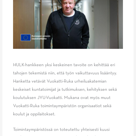
HULK-hankkeen yksi keskeinen tavoite on kehittää eri
tahojen tekemistä niin, että työn vaikuttavuus lisääntyy.
Hanketta vetävät Vuokatti-Ruka urheiluakatemian
keskeiset kuntatoimijat ja tutkimuksen, kehityksen sekä
koulutuksen JYU-Vuokatti. Mukana ovat myös muut
Vuokatti-Ruka toimintaympäristön organisaatiot sekä
koulut ja oppilaitokset.
Toimintaympäristössä on toteutettu yhteisesti kuusi