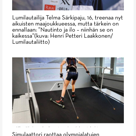
Lumilautailija Telma Särkipaju, 16, treenaa nyt
aikuisten maajoukkueessa, mutta tärkein on
ennallaan: ”Nautinto ja ilo – niinhän se on
kaikessa”(kuva: Henri Petteri Laakkonen/
Lumilautaliitto)
Simulaattori raottaa olympialatujen