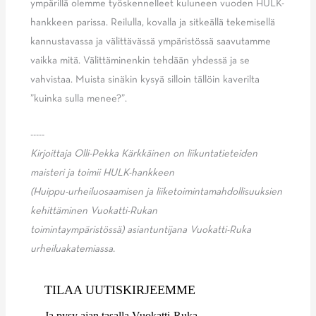
ympärillä olemme työskennelleet kuluneen vuoden HULK-
hankkeen parissa. Reilulla, kovalla ja sitkeällä tekemisellä
kannustavassa ja välittävässä ympäristössä saavutamme
vaikka mitä. Välittäminenkin tehdään yhdessä ja se
vahvistaa. Muista sinäkin kysyä silloin tällöin kaverilta
”kuinka sulla menee?”.
-----
Kirjoittaja Olli-Pekka Kärkkäinen on liikuntatieteiden
maisteri ja toimii HULK-hankkeen
(Huippu-urheiluosaamisen ja liiketoimintamahdollisuuksien
kehittäminen Vuokatti-Rukan
toimintaympäristössä) asiantuntijana Vuokatti-Ruka
urheiluakatemiassa.
TILAA UUTISKIRJEEMME
Ja pysy ajan tasalla Vuokatti-Ruka