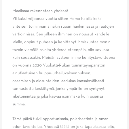
Maailmaa rakennetaan yhdessä
Yli kaksi miljoonaa vuotta sitten Homo habilis keksi
yhteisen toiminnan ainakin ruoan hankinnassa ja raatojen
vartioinnissa. Sen jälkeen ihminen on noussut kahdelle
jalalle, oppinut puheen ja kehittänyt ihmiskuntaa monin
tavoin viemällä asioita yhdessä eteenpäin, niin sovussa
kuin sodassakin. Meidän systeemimme kehitystavoitteena
on vuonna 2030 Vuokatti-Rukan toimintaympäristön
ainutlaatuinen huippu-urheiluvalmennuksen,
osaamisen ja olosuhteiden laadukas kansainvälisesti
tunnustettu keskittymä, jonka ympärille on syntynyt
liiketoimintaa ja joka kasvaa isommaksi kuin osiensa
summa.
Tämä päivä tulvii opportunismia, polarisaatiota ja oman
edun tavoittelua. Yhdessä täällä on joka tapauksessa oltu,