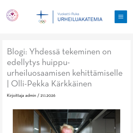
Siirry
sisältöön
MAI
MEN
Blogi: Yhdessä tekeminen on
edellytys huippu-
urheiluosaamisen kehittämiselle
| Olli-Pekka Kärkkäinen
Kirjoittaja
admin
/
21.1.2026