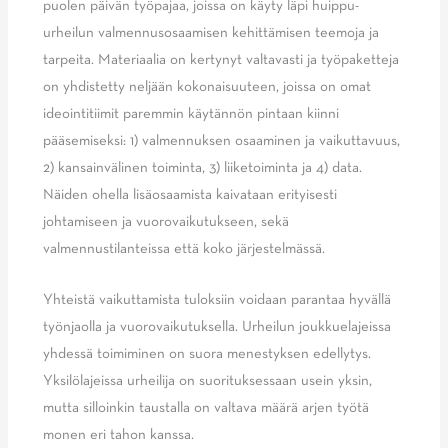
puolen päivän työpajaa, joissa on käyty läpi huippu-
urheilun valmennusosaamisen kehittämisen teemoja ja
tarpeita. Materiaalia on kertynyt valtavasti ja työpaketteja
on yhdistetty neljään kokonaisuuteen, joissa on omat
ideointitiimit paremmin käytännön pintaan kiinni
pääsemiseksi: 1) valmennuksen osaaminen ja vaikuttavuus,
2) kansainvälinen toiminta, 3) liiketoiminta ja 4) data.
Näiden ohella lisäosaamista kaivataan erityisesti
johtamiseen ja vuorovaikutukseen, sekä
valmennustilanteissa että koko järjestelmässä.
Yhteistä vaikuttamista tuloksiin voidaan parantaa hyvällä
työnjaolla ja vuorovaikutuksella. Urheilun joukkuelajeissa
yhdessä toimiminen on suora menestyksen edellytys.
Yksilölajeissa urheilija on suorituksessaan usein yksin,
mutta silloinkin taustalla on valtava määrä arjen työtä
monen eri tahon kanssa.