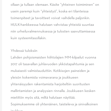
ollaan ja tullaan olemaan. Käsite ”yhteinen toimiminen” on
usein parempi kuin “yhteistyö”, koska eri tilanteissa
toimenpiteet ja tavoitteet voivat vaihdella paljonkin.
HULK-hankkeessa halutaan vahvistaa yhteistä suuntaa
niin urheiluvalmennuksessa ja tulosten saavuttamisessa
kuin systeemitasollakin.
Yhdessä tuloksiin
Lahden pohjoismaisten hiihtolajien MM-kilpailut vuonna
2017 oli tasavallan juhlavuoden ykköstapahtumia ja sen
mukaisesti valmistauduttiin. Kotikisojen paineiden ja
yleisön kokemista voimavarana ja joukkueen
yhtenäisyyden rakentamista harjoiteltiin suoritusten
mallintamisten ja analyysien rinnalla. Joukkueen kesken
mietittiin myös sitä, miltä halutaan näyttää.
Sopimuksemme oli yhtenäinen, taisteleva ja sinivalkoinen
joukkue.