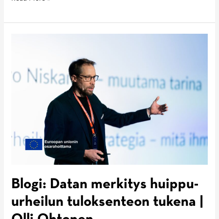
Pienet
valinnat,
suuret
vaikutukset
–
infektioiden
ehkäisy
on
kehityksen
perusta
|
Timo
Eronen
Blogi: Datan merkitys huippu-
urheilun tuloksenteon tukena |