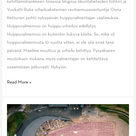
kehittämishankkeen toisessa blogissa liikuntatieteiden tohtori ja
Vuokatti-Ruka urheiluakatemian ravitsemusasiantuntija Oona
Kettunen pohtii nykypäivän huippuvalmentajan vaatimuksia.
Huippuvalmennus on huippu-urheilun edellytys.
Huippuvalmennus on kuitenkin liukuva käsite. Se, mikä oli
huippuvalmennusta 10 vuotta sitten, ei ole sitä enää tänä
päivänä. Maailma muuttuu ja urheilu kehittyy. Pysyäkseen
muutoksen mukana, myös valmentajan on kehitettävä
osaamistaan jatkuvasti. Nykyisin
Blogi:
Read More »
Huippuvalmentajalta
vaaditaan
monipuolista
osaamista
ja
sen