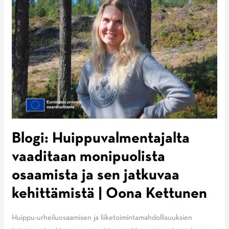
tuloksenteon
tukena
|
Olli
Ohtonen
Blogi: Huippuvalmentajalta
vaaditaan monipuolista
osaamista ja sen jatkuvaa
kehittämistä | Oona Kettunen
Huippu-urheiluosaamisen ja liiketoimintamahdollisuuksien