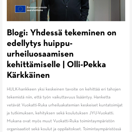
Blogi: Yhdessä tekeminen on
edellytys huippu-
urheiluosaamisen
kehittämiselle | Olli-Pekka
Kärkkäinen
HULK-hankkeen yksi keskeinen tavoite on kehittää eri tahojen
tekemistä niin, että työn vaikuttavuus lisääntyy. Hanketta
vetävät Vuokatti-Ruka urheiluakatemian keskeiset kuntatoimijat
ja tutkimuksen, kehityksen sekä koulutuksen JYU-Vuokatti.
Mukana ovat myös muut Vuokatti-Ruka toimintaympäristön
organisaatiot sekä koulut ja oppilaitokset. Toimintaympäristössä