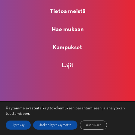
Tietoa meistä
Hae mukaan
Kampukset
Lajit
© 2026 Vuokatti-Ruka Urheiluakatemia |
Tietosuojaseloste
|
Käytämme evästeitä käyttökokemuksen parantamiseen ja analytiikan
tuottamiseen.
Saavutettavuusseloste
Hyväksy
Jatkan hyväksymättä
Asetukset