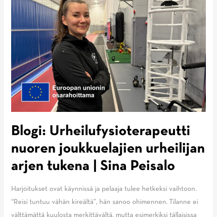
Blogi: Urheilufysioterapeutti
nuoren joukkuelajien urheilijan
arjen tukena | Sina Peisalo
Harjoitukset ovat käynnissä ja pelaaja tulee hetkeksi vaihtoon.
“Reisi tuntuu vähän kireältä”, hän sanoo ohimennen. Tilanne ei
välttämättä kuulosta merkittävältä, mutta esimerkiksi tällaisissa