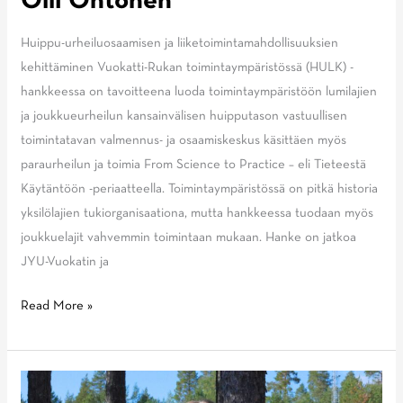
Olli Ohtonen
Huippu-urheiluosaamisen ja liiketoimintamahdollisuuksien
kehittäminen Vuokatti-Rukan toimintaympäristössä (HULK) -
hankkeessa on tavoitteena luoda toimintaympäristöön lumilajien
ja joukkueurheilun kansainvälisen huipputason vastuullisen
toimintatavan valmennus- ja osaamiskeskus käsittäen myös
paraurheilun ja toimia From Science to Practice – eli Tieteestä
Käytäntöön -periaatteella. Toimintaympäristössä on pitkä historia
yksilölajien tukiorganisaationa, mutta hankkeessa tuodaan myös
joukkuelajit vahvemmin toimintaan mukaan. Hanke on jatkoa
JYU-Vuokatin ja
Blogi:
Read More »
Datan
merkitys
huippu-
urheilun