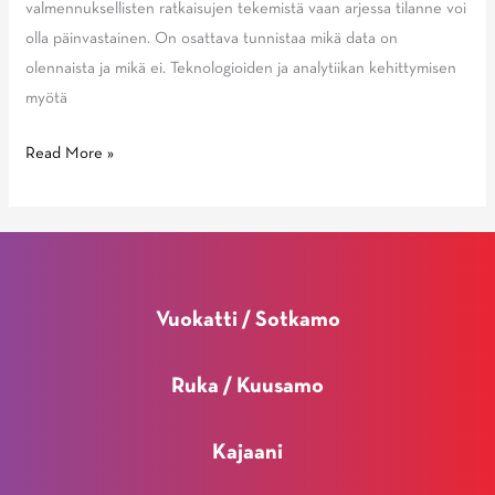
valmennuksellisten ratkaisujen tekemistä vaan arjessa tilanne voi
olla päinvastainen. On osattava tunnistaa mikä data on
olennaista ja mikä ei. Teknologioiden ja analytiikan kehittymisen
myötä
Blogi:
Read More »
Paikannusjärjestelmät
nousemassa
urheiludatan
keskiöön
|
Vuokatti / Sotkamo
Teemu
Rauhala
Ruka / Kuusamo
Kajaani