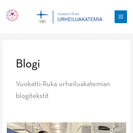
Siirry
sisältöön
MAI
MEN
Blogi
Vuokatti-Ruka urheiluakatemian
blogitekstit