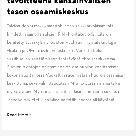
tavoitteena kansainvälisen
tason osaamiskeskus
Talvikauden 2024–25 maastohiihdon kaikki arvokisamitalit
hiihdettiin samoilla suksien FIN –hiontakuvioilla, joita on
kehitetty Jyväskylän yliopiston Vuokatin liikuntateknologian
yksikön ja Olympiavalmennuskeskus Vuokatti-Rukan
suksihuollon kehittämiseen tähtäävässä yhteishankkeessa.
Suksien hiontojen edistäminen on osa huollon kehittämisen
kokonaisuutta, jossa Vuokattiin rakennetaan huollon osaamisen
keskittymä, sekä valmistaudutaan Milano-Cortinan ensi talven
olympialaisiin. Myös maastohiihtäjä Jasmi Joensuun suksissa
Trondheimin MM-kilpailuissa sprinttihiihdossa oli käytössä
Vuokatin
Read More »
suksihuolto-
osaaminen