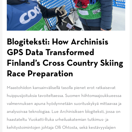
Blogiteksti: How Archinisis
GPS Data Transformed
Finland’s Cross Country Skiing
Race Preparation
Maastohiidon kansainvälisellä tasolla pienet erot ratkaisevat
huippusijoituksia tavoiteltaessa. Suomen hiihtomaajoukkueessa
valmennuksen apuna hyödynnetään suorituskykyä mittaavaa ja
analysoivaa teknologiaa. Lue Archinisiksen blogiteksti, jossa on
haastateltu Vuokatti-Ruka urheiluakatemian tutkimus- ja
kehitystoimintojen johtaja Olli Ohtosta, sekä kestävyyslajien