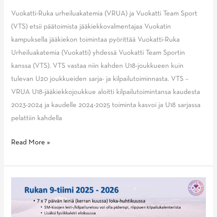
Vuokatti-Ruka urheiluakatemia (VRUA) ja Vuokatti Team Sport
(VTS) etsii päätoimista jääkiekkovalmentajaa Vuokatin
kampuksella jääkiekon toimintaa pyörittää Vuokatti-Ruka
Urheiluakatemia (Vuokatti) yhdessä Vuokatti Team Sportin
kanssa (VTS). VTS vastaa niin kahden U18-joukkueen kuin
tulevan U20 joukkueiden sarja- ja kilpailutoiminnasta. VTS –
VRUA U18-jääkiekkojoukkue aloitti kilpailutoimintansa kaudesta
2023-2024 ja kaudelle 2024-2025 toiminta kasvoi ja U18 sarjassa
pelattiin kahdella
Haemme
Read More »
jääkiekkovalmentajaa