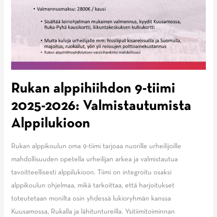
Rukan alppihiihdon 9-tiimi
2025-2026: Valmistautumista
Alppilukioon
Rukan alppikoulun oma 9-tiimi tarjoaa nuorille urheilijoille
mahdollisuuden opetella urheilijan arkea ja valmistautua
tavoitteellisesti alppilukioon. Tiimi on integroitu osaksi
alppikoulun ohjelmaa, mikä tarkoittaa, että harjoitukset
toteutetaan monilta osin yhdessä lukioryhmän kanssa
Kuusamossa, Rukalla ja lähituntureilla. Ysitiimitoiminnan