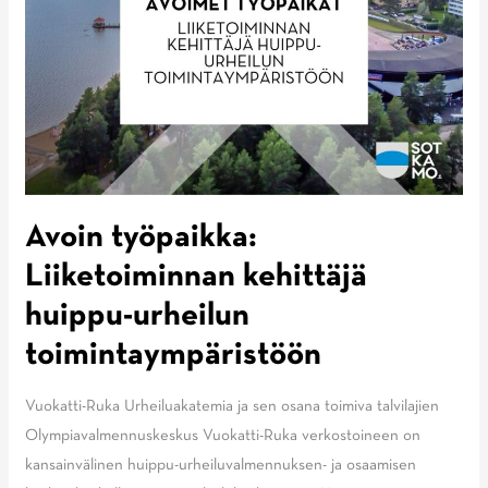
Avoin työpaikka:
Liiketoiminnan kehittäjä
huippu-urheilun
toimintaympäristöön
Vuokatti-Ruka Urheiluakatemia ja sen osana toimiva talvilajien
Olympiavalmennuskeskus Vuokatti-Ruka verkostoineen on
kansainvälinen huippu-urheiluvalmennuksen- ja osaamisen