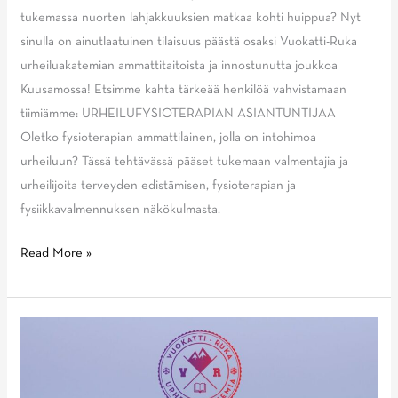
tukemassa nuorten lahjakkuuksien matkaa kohti huippua? Nyt
sinulla on ainutlaatuinen tilaisuus päästä osaksi Vuokatti-Ruka
urheiluakatemian ammattitaitoista ja innostunutta joukkoa
Kuusamossa! Etsimme kahta tärkeää henkilöä vahvistamaan
tiimiämme: URHEILUFYSIOTERAPIAN ASIANTUNTIJAA
Oletko fysioterapian ammattilainen, jolla on intohimoa
urheiluun? Tässä tehtävässä pääset tukemaan valmentajia ja
urheilijoita terveyden edistämisen, fysioterapian ja
fysiikkavalmennuksen näkökulmasta.
Liity
Read More »
Vuokatti-
Ruka
Urheiluakatemian
moniammatilliseen
valmennustiimiin!