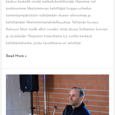
keskus keskellä vireää matkailukeskittymää. Haemme nyt
joukkoomme liiketoiminnan kehittäjää huippu-urheilun
toimintaympäristöön edistämään alueen elinvoimaa ja
kehittämään liiketoimintamahdollisuuksia. Tehtävän kuvaus
Kainuun liiton tuella alkoi vuoden 2025 alussa Sotkamon kunnan
ja Jyväskylän Yliopiston toteuttama 2,5 vuotta kestävä
kehittämishanke, jonka tavoitteena on selvittää
Avoin
Read More »
työpaikka:
Liiketoiminnan
kehittäjä
huippu-
urheilun
toimintaympäristöön