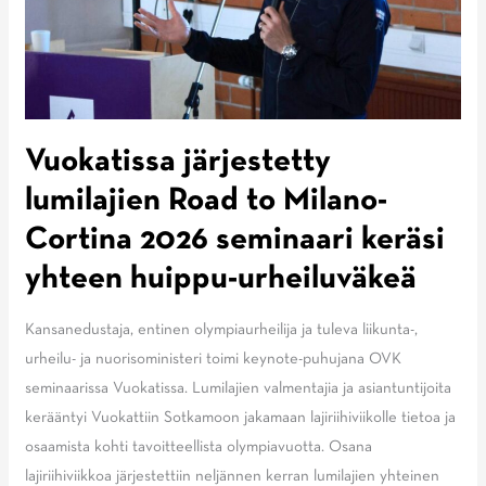
Vuokatissa järjestetty
lumilajien Road to Milano-
Cortina 2026 seminaari keräsi
yhteen huippu-urheiluväkeä
Kansanedustaja, entinen olympiaurheilija ja tuleva liikunta-,
urheilu- ja nuorisoministeri toimi keynote-puhujana OVK
seminaarissa Vuokatissa. Lumilajien valmentajia ja asiantuntijoita
kerääntyi Vuokattiin Sotkamoon jakamaan lajiriihiviikolle tietoa ja
osaamista kohti tavoitteellista olympiavuotta. Osana
lajiriihiviikkoa järjestettiin neljännen kerran lumilajien yhteinen