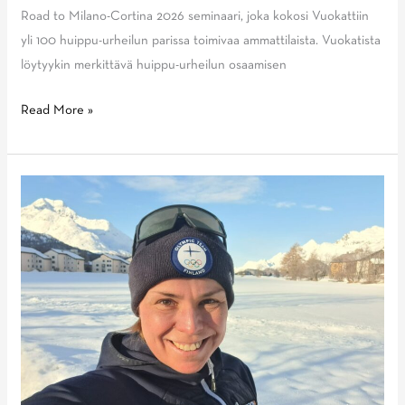
Road to Milano-Cortina 2026 seminaari, joka kokosi Vuokattiin
yli 100 huippu-urheilun parissa toimivaa ammattilaista. Vuokatista
löytyykin merkittävä huippu-urheilun osaamisen
Vuokatissa
Read More »
järjestetty
lumilajien
Road
to
Milano-
Cortina
2026
seminaari
keräsi
yhteen
huippu-
urheiluväkeä