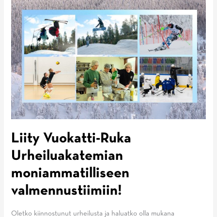
Liity Vuokatti-Ruka
Urheiluakatemian
moniammatilliseen
valmennustiimiin!
Oletko kiinnostunut urheilusta ja haluatko olla mukana