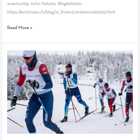
asiantuntija Juho Halosta. Blogitekstiin:
https://archinisis.ch/blog/xc_finland_testimonial2025.html
Blogiteksti:
Read More »
How
Archinisis
GPS
Data
Transformed
Finland’s
Cross
Country
Skiing
Race
Preparation