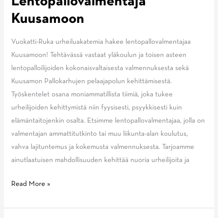
Lentopallovalmentaja
Kuusamoon
Vuokatti-Ruka urheiluakatemia hakee lentopallovalmentajaa
Kuusamoon! Tehtävässä vastaat yläkoulun ja toisen asteen
lentopalloilijoiden kokonaisvaltaisesta valmennuksesta sekä
Kuusamon Pallokarhujen pelaajapolun kehittämisestä.
Työskentelet osana moniammatillista tiimiä, joka tukee
urheilijoiden kehittymistä niin fyysisesti, psyykkisesti kuin
elämäntaitojenkin osalta. Etsimme lentopallovalmentajaa, jolla on
valmentajan ammattitutkinto tai muu liikunta-alan koulutus,
vahva lajituntemus ja kokemusta valmennuksesta. Tarjoamme
ainutlaatuisen mahdollisuuden kehittää nuoria urheilijoita ja
Lentopallovalmentaja
Read More »
Kuusamoon