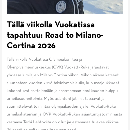
Tällä viikolla Vuokatissa
tapahtuu: Road to Milano-
Cortina 2026
Tällä viikolla Vuokatissa Olympiakomitea ja
Olympivalmennuskeskus (OVK) Vuokatti-Ruka järjestävät
yhdessä lumilajien Milano-Cortina viikon. Viikon aikana katseet
suunnataan vuoden 2026 talviolympialaisiin, kun maajoukkueet
kokoontuvat esittelemään ja sparraamaan ensi kauden huippu-
urheilusuunnitelmia. Myös asiantuntijatiimit tapaavat ja
suunnittelevat toimintaa olympiakauden ajalle. Vuokatti-Ruka
urheiluakatemian ja OVK Vuokatti-Rukan asiantuntijatoiminnasta
vastaava Terhi Lehtoviita on ollut järjestämässä tulevaa viikkoa: