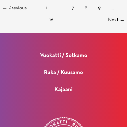
suomalaisen
←
Previous
1
…
7
8
9
…
lumiurheilun
tukena
16
Next
→
–
tavoitteena
kansainvälisen
tason
Vuokatti / Sotkamo
osaamiskeskus
Ruka / Kuusamo
Kajaani